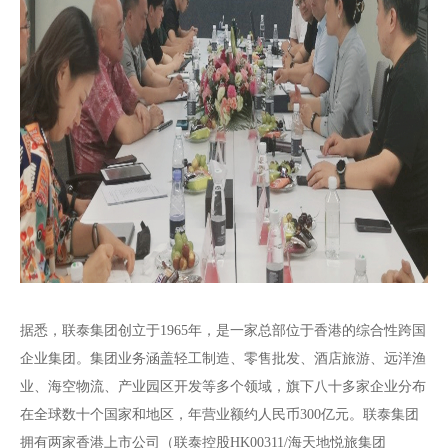
据悉，联泰集团创立于1965年，是一家总部位于香港的综合性跨国
企业集团。集团业务涵盖轻工制造、零售批发、酒店旅游、远洋渔
业、海空物流、产业园区开发等多个领域，旗下八十多家企业分布
在全球数十个国家和地区，年营业额约人民币300亿元。联泰集团
拥有两家香港上市公司（联泰控股HK00311/海天地悦旅集团