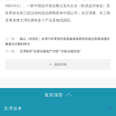
HK01832）、一家中国远洋渔业重点龙头企业（联成远洋渔业）及
世界排名前三的运动科技品牌斯凯奇中国公司；在京津冀、长三角
及粤港澳大湾区拥有多个产业及物流园区。
上一篇：
南山（华东区）全球汽车零部件及新媒体电商供应链总部基地项目
奠基仪式顺利举办
下一篇：
宝湾获评“全国仓储地产20强”“冷链仓储百强”
返回列表
返回顶部
宝湾业务