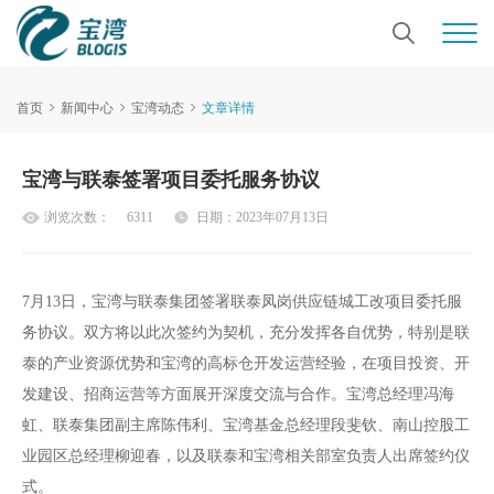
首页
新闻中心
宝湾动态
文章详情
宝湾与联泰签署项目委托服务协议
浏览次数：
6311
日期：2023年07月13日
7月13日，宝湾与联泰集团签署联泰凤岗供应链城工改项目委托服
务协议。双方将以此次签约为契机，充分发挥各自优势，特别是联
泰的产业资源优势和宝湾的高标仓开发运营经验，在项目投资、开
发建设、招商运营等方面展开深度交流与合作。宝湾总经理冯海
虹、联泰集团副主席陈伟利、宝湾基金总经理段斐钦、南山控股工
业园区总经理柳迎春，以及联泰和宝湾相关部室负责人出席签约仪
式。