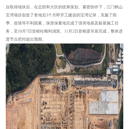
自取得地块后，在总部和大区的统筹策划、紧密协作下，江门鹤山
宝湾项目创造了拿地后3
个月即开工建设的宝湾记录，克服了雨
季、疫情等不利因素，保质保量地完成了强夯地基及桩基施工任
务，至10月7日首根柱顺利浇筑、11月2日首根梁吊装完成，整体进
度节点把控超出预期。