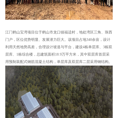
江门鹤山宝湾项目位于鹤山市龙口镇福迳村，地处湾区三角、珠西
门户，区位优势明显、发展潜力巨大。该项目占地340
余亩，设计
利用天然地势高差，合理设计坡道与平台，建设4栋单层库、3栋双
层库、1栋综合楼，总建筑面积18.9万平方米，其中双层库首层采
用预制装配式钢筋混凝土结构，单层库及双层库二层采用钢结构。