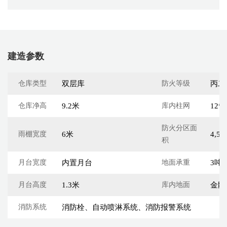
建造参数
仓库类型
双层库
防火等级
丙二
仓库净高
9.2米
库内柱网
12*(
防火分区面
雨棚宽度
6米
4,5
积
月台宽度
内置月台
地面承重
3吨
月台高度
1.3米
库内地面
金刚
消防系统
消防栓、自动喷淋系统、消防报警系统