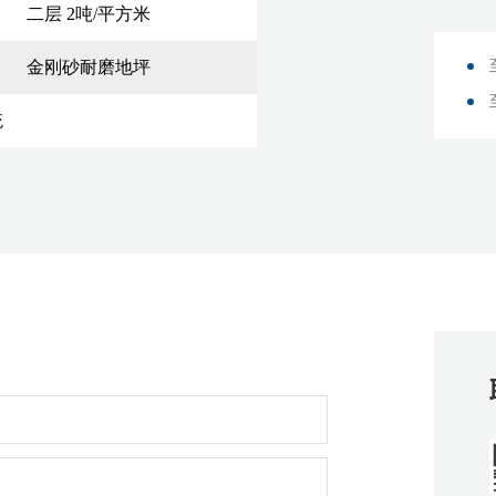
二层 2吨/平方米
金刚砂耐磨地坪
统