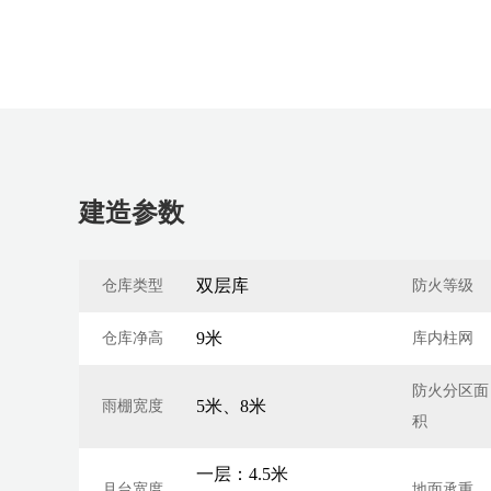
建造参数
双层库
仓库类型
防火等级
9米
仓库净高
库内柱网
防火分区面
5米、8米
雨棚宽度
积
一层：4.5米
月台宽度
地面承重